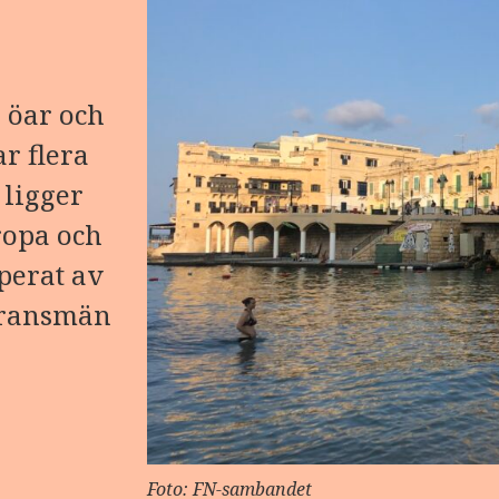
 öar och
r flera
 ligger
ropa och
perat av
 fransmän
Foto: FN-sambandet