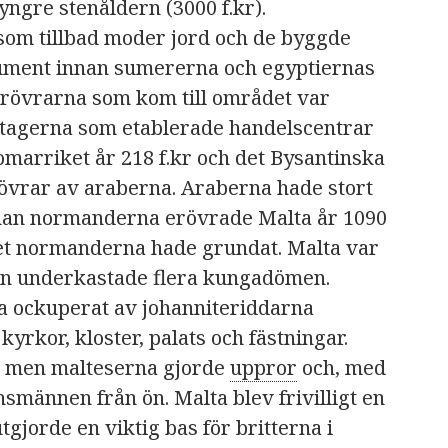
yngre stenåldern (3000 f.kr).
som tillbad moder jord och de byggde
ument innan sumererna och egyptiernas
 erövrarna som kom till området var
rtagerna som etablerade handelscentrar
omarriket år 218 f.kr och det Bysantinska
rövrar av araberna. Araberna hade stort
innan normanderna erövrade Malta år 1090
ket normanderna hade grundat. Malta var
n underkastade flera kungadömen.
a ockuperat av johanniteriddarna
rkor, kloster, palats och fästningar.
8 men malteserna gjorde
uppror
och, med
nsmännen från ön. Malta blev frivilligt en
tgjorde en viktig bas för britterna i