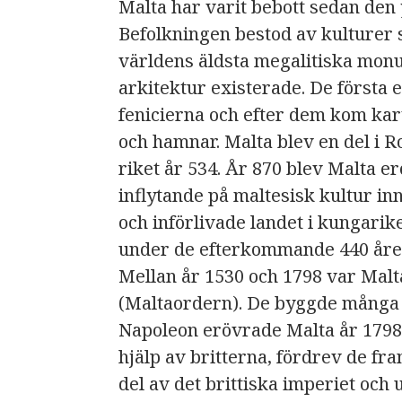
Malta har varit bebott sedan den 
Befolkningen bestod av kulturer 
världens äldsta megalitiska mon
arkitektur existerade. De första
fenicierna och efter dem kom ka
och hamnar. Malta blev en del i R
riket år 534. År 870 blev Malta e
inflytande på maltesisk kultur 
och införlivade landet i kungari
under de efterkommande 440 åre
Mellan år 1530 och 1798 var Malt
(Maltaordern). De byggde många ky
Napoleon erövrade Malta år 179
hjälp av britterna, fördrev de fra
del av det brittiska imperiet och u