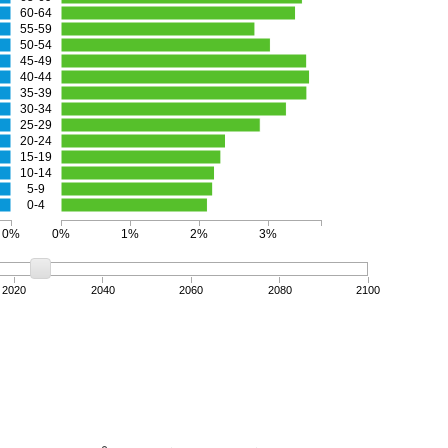
60-64
55-59
50-54
45-49
40-44
35-39
30-34
25-29
20-24
15-19
10-14
5-9
0-4
0%
0%
1%
2%
3%
2020
2040
2060
2080
2100