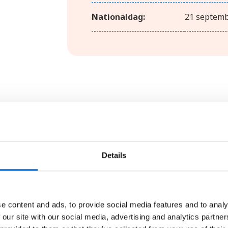
Nationaldag:
21 septem
Geografi
Ögruppen består av öarna Malta, 
Details
Öarna ligger i Medelhavet, 93 kil
grund havsområde som utgör res
förband Sicilien och Afrika. Öarn
e content and ads, to provide social media features and to analy
ställen för hamnar och tack vare 
 our site with our social media, advertising and analytics partn
historien varit en viktig plats fö