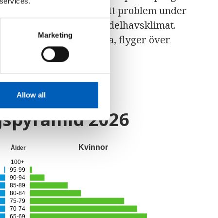
 services.
. Vattenförsörjning är ett problem under
t har ett utpräglat Medelhavsklimat.
Marketing
 sina somrar i Nordeuropa, flyger över
Allow all
gspyramid
2026
Kvinnor
Ålder
100+
95-99
90-94
85-89
80-84
75-79
70-74
65-69