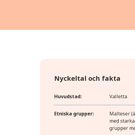
Nyckeltal och fakta
Huvudstad:
Valletta
Etniska grupper:
Malteser (ä
med starka 
grupper me