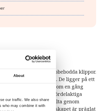
ber
Gozo, Camino och flera obebodda klippor.
About
ometer söder om Sicilien. De ligger på ett
terna av den landbron som en gång
as robusta klippkust är fördelaktiga
se our traffic. We also share
sitt centrala läge har Malta genom
ers who may combine it with
r handel och sjöfart. Landskapet är präglat