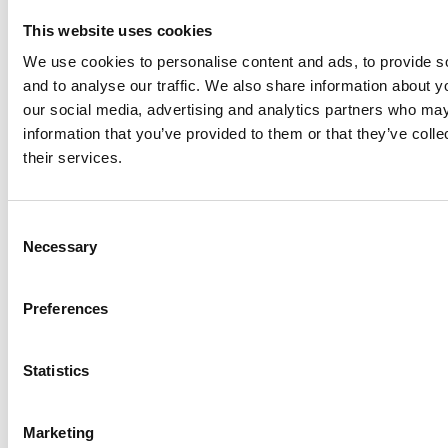
arrow_forward
Se BNP-statistik för alla länder
This website uses cookies
We use cookies to personalise content and ads, to provide s
and to analyse our traffic. We also share information about yo
our social media, advertising and analytics partners who may
Mänsklig utveckling
information that you’ve provided to them or that they’ve coll
their services.
C
Necessary
o
71 / 192
n
s
Human
Preferences
e
Develompent
n
Index för
t
Statistics
Trinidad och
S
e
Tobago
Marketing
l