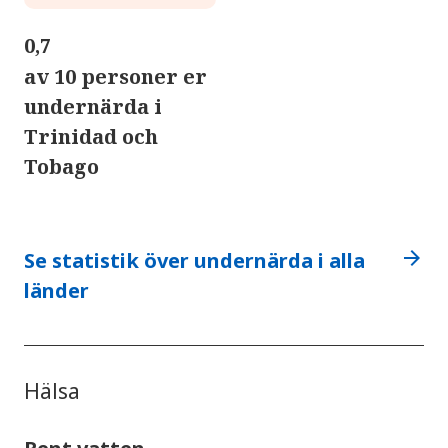
0,7
av 10 personer er
undernärda i
Trinidad och
Tobago
arrow_forward
Se statistik över undernärda i alla
länder
Hälsa