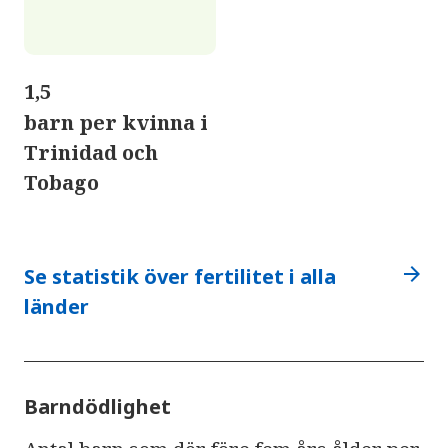
1,5
barn per kvinna i
Trinidad och
Tobago
arrow_forward
Se statistik över fertilitet i alla
länder
Barndödlighet