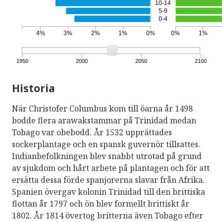
10-14
5-9
0-4
4%
3%
2%
1%
0%
0%
1%
1950
2000
2050
2100
Historia
När Christofer Columbus kom till öarna år 1498
bodde flera arawakstammar på Trinidad medan
Tobago var obebodd. År 1532 upprättades
sockerplantage och en spansk guvernör tillsattes.
Indianbefolkningen blev snabbt utrotad på grund
av sjukdom och hårt arbete på plantagen och för att
ersätta dessa förde spanjorerna slavar från Afrika.
Spanien övergav kolonin Trinidad till den brittiska
flottan år 1797 och ön blev formellt brittiskt år
1802. År 1814 övertog britterna även Tobago efter