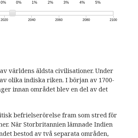
0%
0%
1%
2%
3%
4%
5%
2020
2040
2060
2080
2100
av världens äldsta civilisationer. Under
 olika indiska riken. I början av 1700-
nger innan området blev en del av det
tisk befrielserörelse fram som stred för
imer. När Storbritannien lämnade Indien
andet bestod av två separata områden,