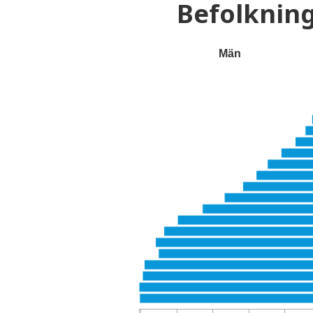
Befolknin
Män