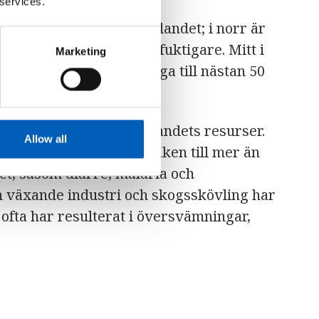
 services.
och höjdskillnaderna i landet; i norr är
erut är det varmare och fuktigare. Mitt i
Marketing
r temperaturen kan stiga till nästan 50
har satt stor press på landets resurser.
Allow all
icksvatten som är orsaken till mer än
et, såsom diarré, malaria och
n växande industri och skogsskövling har
tur ofta har resulterat i översvämningar,