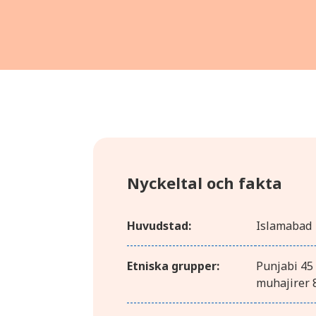
Nyckeltal och fakta
Huvudstad:
Islamabad
Etniska grupper:
Punjabi 45 
muhajirer 8