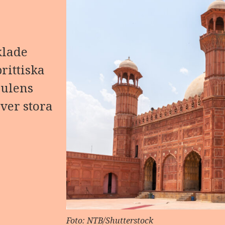
klade
rittiska
bulens
ver stora
Foto: NTB/Shutterstock