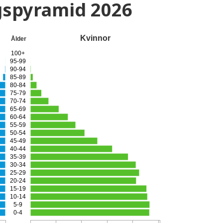
gspyramid
2026
Kvinnor
Ålder
100+
95-99
90-94
85-89
80-84
75-79
70-74
65-69
60-64
55-59
50-54
45-49
40-44
35-39
30-34
25-29
20-24
15-19
10-14
5-9
0-4