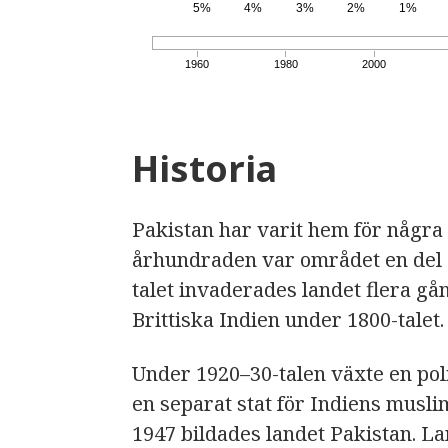
5%
4%
3%
2%
1%
1960
1980
2000
Historia
Pakistan har varit hem för några 
århundraden var området en del av
talet invaderades landet flera gå
Brittiska Indien under 1800-talet.
Under 1920–30-talen växte en poli
en separat stat för Indiens musl
1947 bildades landet Pakistan. L