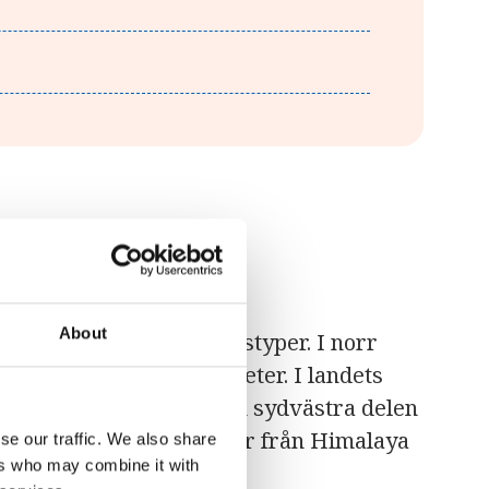
About
ed många olika landskapstyper. I norr
toppar på över 8000 meter. I landets
tter och myrar medan den sydvästra delen
n. Flera floder rinner ner från Himalaya
se our traffic. We also share
ers who may combine it with
id kusten.