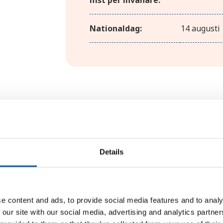
mst per invånare:
Nationaldag:
14 augusti
Geografi
Details
Pakistan är ett långsmalt land m
ligger bergskedjan Himalaya med 
centrala delar finns bördiga slä
består av torra, höglänta område
e content and ads, to provide social media features and to analy
 our site with our social media, advertising and analytics partn
och bildar ett stort deltaområde v