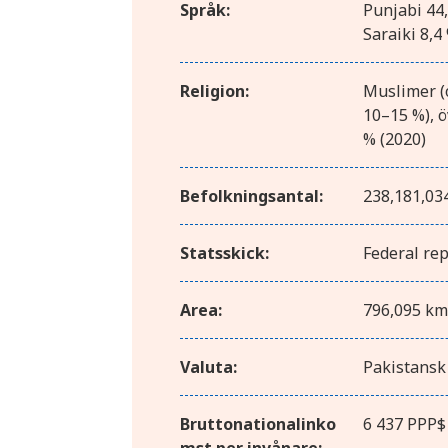
Språk:
Punjabi 44,
Saraiki 8,4
Religion:
Muslimer (o
10–15 %), ö
% (2020)
Befolkningsantal:
238,181,034
Statsskick:
Federal re
Area:
796,095 k
Valuta:
Pakistansk
Bruttonationalinko
6 437 PPP$