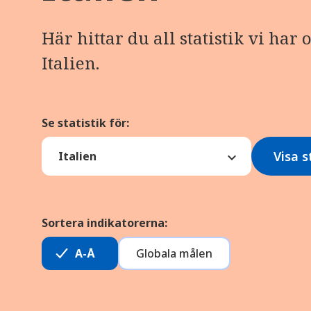
Här hittar du all statistik vi har
Italien.
Se statistik för:
Visa s
Sortera indikatorerna:
A-Å
Globala målen