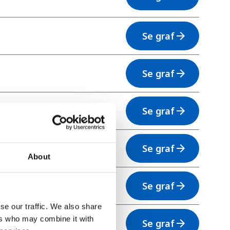
Se graf
arrow_forward
Se graf
arrow_forward
Se graf
arrow_forward
Se graf
arrow_forward
About
Se graf
arrow_forward
se our traffic. We also share
ers who may combine it with
Se graf
arrow_forward