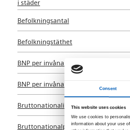
i städer
Befolkningsantal
Befolkningstäthet
BNP per invånare
BNP per invånare i PPP-dollar
Consent
Bruttonationalinkomst per invånare
This website uses cookies
We use cookies to personalis
information about your use of
Bruttonationalprodukt