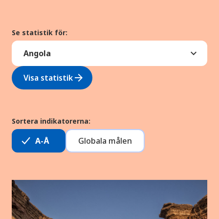
Se statistik för:
arrow_forward
Visa statistik
Sortera indikatorerna:
A-Å
Globala målen