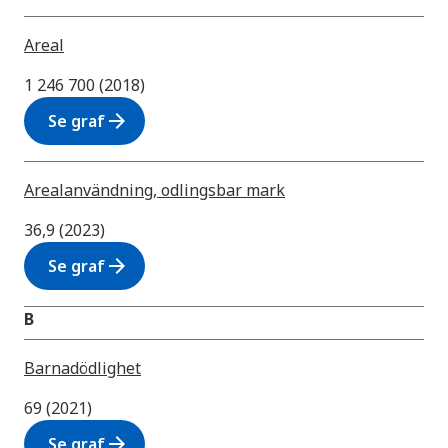
Areal
1 246 700 (2018)
arrow_forward
Se graf
Arealanvändning, odlingsbar mark
36,9 (2023)
arrow_forward
Se graf
B
Barnadödlighet
69 (2021)
arrow_forward
Se graf