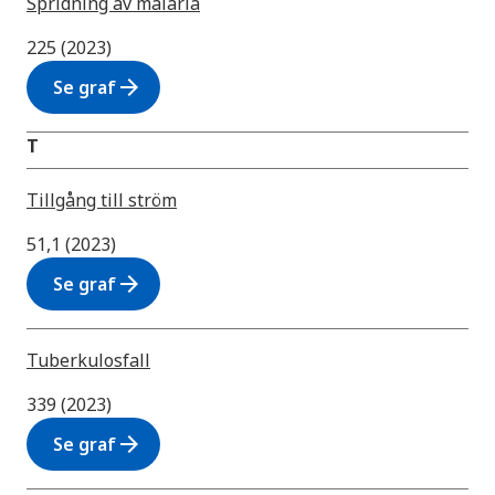
Spridning av malaria
225 (2023)
arrow_forward
Se graf
T
Tillgång till ström
51,1 (2023)
arrow_forward
Se graf
Tuberkulosfall
339 (2023)
arrow_forward
Se graf