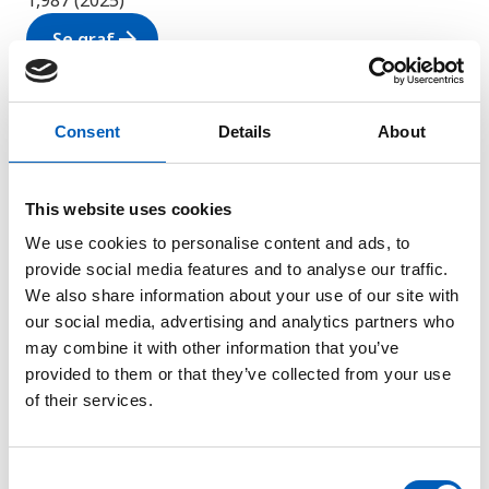
1,987 (2025)
arrow_forward
Se graf
G
Consent
Details
About
Graviditetsrelaterad dödlighet (mödradödlighet)
241 (2017)
This website uses cookies
arrow_forward
Se graf
We use cookies to personalise content and ads, to
provide social media features and to analyse our traffic.
H
We also share information about your use of our site with
our social media, advertising and analytics partners who
HDI - index för mänsklig utveckling
may combine it with other information that you’ve
provided to them or that they’ve collected from your use
0,616 (2023)
of their services.
arrow_forward
Se graf
C
I