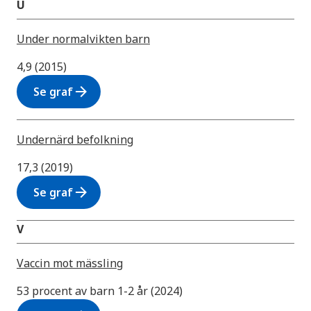
U
Under normalvikten barn
4,9 (2015)
arrow_forward
Se graf
Undernärd befolkning
17,3 (2019)
arrow_forward
Se graf
V
Vaccin mot mässling
53 procent av barn 1-2 år (2024)