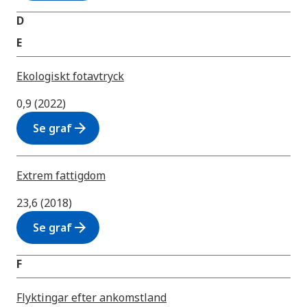
D
E
Ekologiskt fotavtryck
0,9 (2022)
arrow_forward
Se graf
Extrem fattigdom
23,6 (2018)
arrow_forward
Se graf
F
Flyktingar efter ankomstland