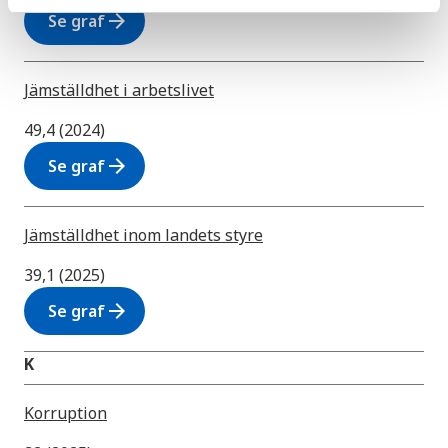
arrow_forward
Se graf
Jämställdhet i arbetslivet
49,4 (2024)
arrow_forward
Se graf
Jämställdhet inom landets styre
39,1 (2025)
arrow_forward
Se graf
K
Korruption