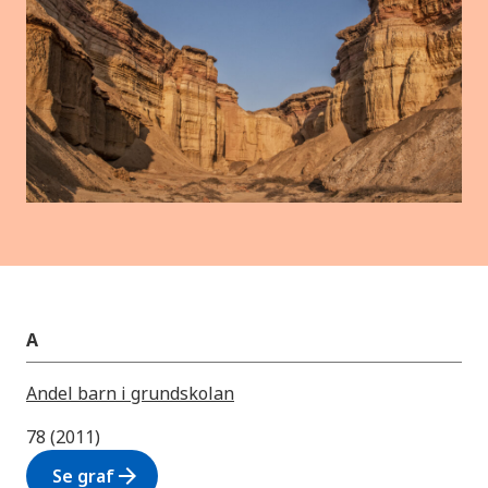
A
Andel barn i grundskolan
78 (2011)
arrow_forward
Se graf