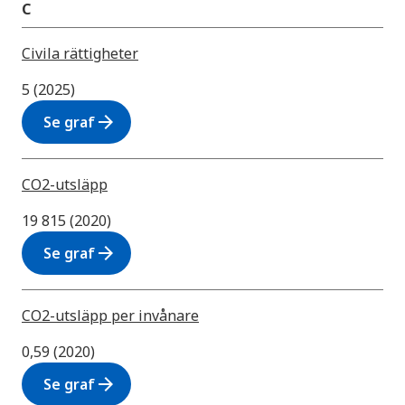
C
Civila rättigheter
5 (2025)
arrow_forward
Se graf
CO2-utsläpp
19 815 (2020)
arrow_forward
Se graf
CO2-utsläpp per invånare
0,59 (2020)
arrow_forward
Se graf