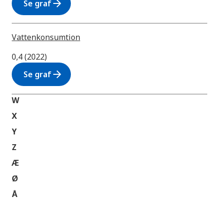
arrow_forward
Se graf
Vattenkonsumtion
0,4 (2022)
arrow_forward
Se graf
W
X
Y
Z
Æ
Ø
Å