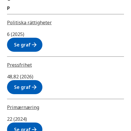
P
Politiska rättigheter
6 (2025)
arrow_forward
Se graf
Pressfrihet
48,82 (2026)
arrow_forward
Se graf
Primærnæring
22 (2024)
arrow_forward
Se graf