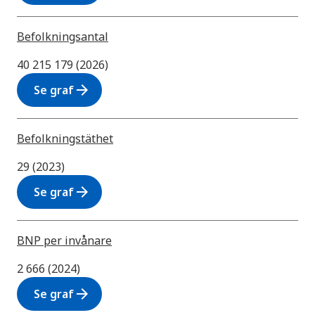
Befolkningsantal
40 215 179 (2026)
arrow_forward
Se graf
Befolkningstäthet
29 (2023)
arrow_forward
Se graf
BNP per invånare
2 666 (2024)
arrow_forward
Se graf