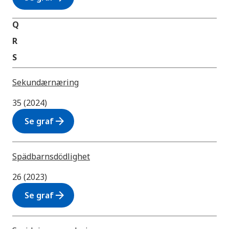
Q
R
S
Sekundærnæring
35 (2024)
arrow_forward
Se graf
Spädbarnsdödlighet
26 (2023)
arrow_forward
Se graf