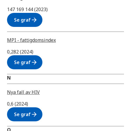
147 169 144 (2023)
arrow_forward
Se graf
MPI - fattigdomsindex
0,282 (2024)
arrow_forward
Se graf
N
Nya fall av HIV
0,6 (2024)
arrow_forward
Se graf
O