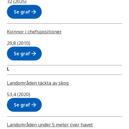
32 (2025)
arrow_forward
Se graf
Kvinnor i chefspositioner
29,8 (2010)
arrow_forward
Se graf
L
Landområden täckta av skog
53,4 (2020)
arrow_forward
Se graf
Landområden under 5 meter över havet