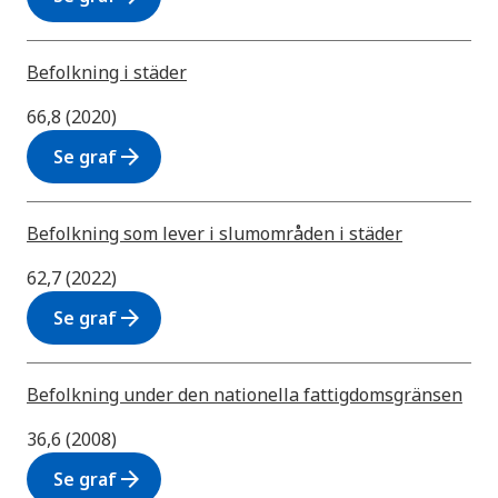
Befolkning i städer
66,8 (2020)
arrow_forward
Se graf
Befolkning som lever i slumområden i städer
62,7 (2022)
arrow_forward
Se graf
Befolkning under den nationella fattigdomsgränsen
36,6 (2008)
arrow_forward
Se graf