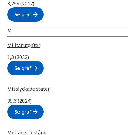
3,795 (2017)
arrow_forward
Se graf
M
Militärutgifter
1,3 (2022)
arrow_forward
Se graf
Misslyckade stater
85,6 (2024)
arrow_forward
Se graf
Mottaget bistånd