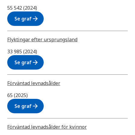
55 542 (2024)
arrow_forward
Se graf
Flyktingar efter ursprungsland
33 985 (2024)
arrow_forward
Se graf
Förväntad levnadsålder
65 (2025)
arrow_forward
Se graf
Förväntad levnadsålder för kvinnor