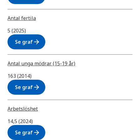
Antal fertila
5 (2025)
arrow_forward
Se graf
Antal unga mödrar (15-19 år)
163 (2014)
arrow_forward
Se graf
Arbetslöshet
14,5 (2024)
arrow_forward
Se graf