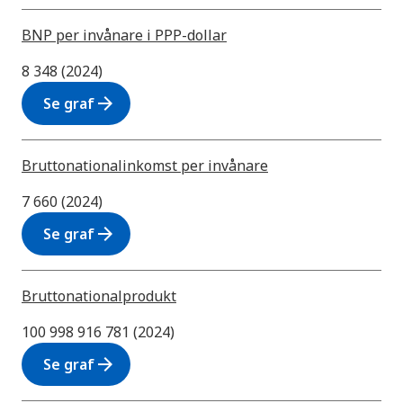
BNP per invånare i PPP-dollar
8 348 (2024)
arrow_forward
Se graf
Bruttonationalinkomst per invånare
7 660 (2024)
arrow_forward
Se graf
Bruttonationalprodukt
100 998 916 781 (2024)
arrow_forward
Se graf