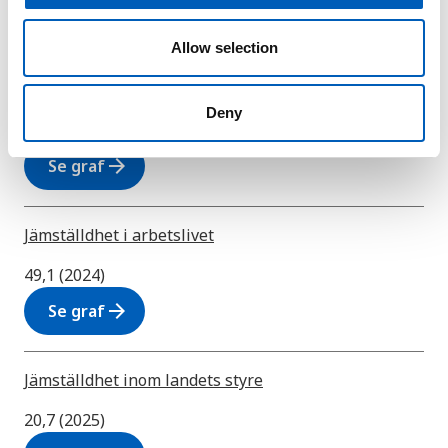
J
o
n
Allow selection
Jämställdhet - Index för skevfördelning mellan
könen
Deny
0,581 (2023)
arrow_forward
Se graf
Jämställdhet i arbetslivet
49,1 (2024)
arrow_forward
Se graf
Jämställdhet inom landets styre
20,7 (2025)