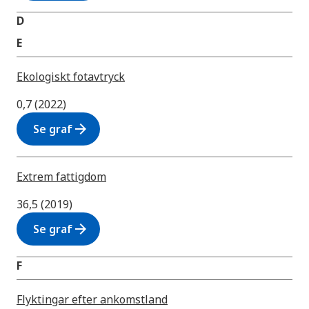
D
E
Ekologiskt fotavtryck
0,7 (2022)
arrow_forward
Se graf
Extrem fattigdom
36,5 (2019)
arrow_forward
Se graf
F
Flyktingar efter ankomstland