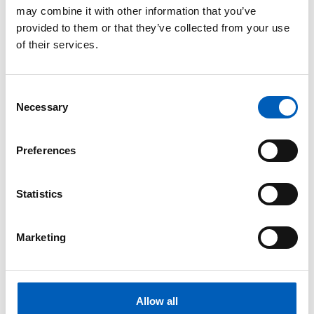
may combine it with other information that you’ve
provided to them or that they’ve collected from your use
IHDI - avslöjar skillnader
of their services.
0,365 (2023)
arrow_forward
Se graf
C
Necessary
o
n
Internetanvändare
s
Preferences
e
18 (2023)
n
arrow_forward
Se graf
t
Statistics
S
e
Internflyktingar
Marketing
l
e
880 (2024)
c
arrow_forward
Se graf
t
Allow all
i