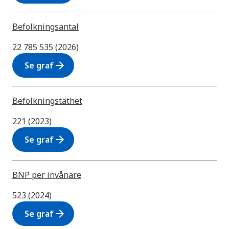
Befolkningsantal
22 785 535 (2026)
arrow_forward
Se graf
Befolkningstäthet
221 (2023)
arrow_forward
Se graf
BNP per invånare
523 (2024)
arrow_forward
Se graf