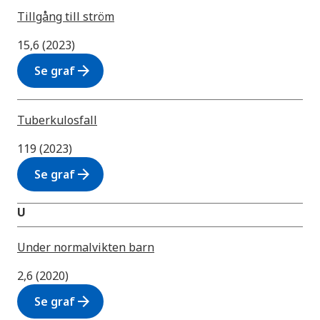
Tillgång till ström
15,6 (2023)
arrow_forward
Se graf
Tuberkulosfall
119 (2023)
arrow_forward
Se graf
U
Under normalvikten barn
2,6 (2020)
arrow_forward
Se graf