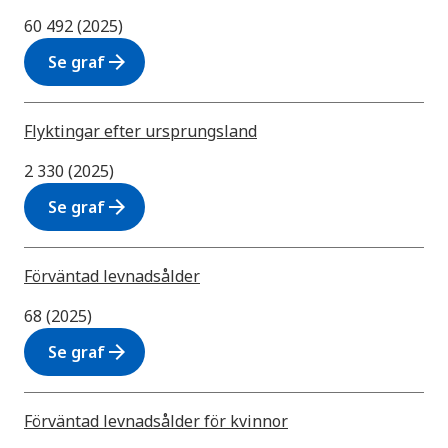
60 492 (2025)
arrow_forward
Se graf
Flyktingar efter ursprungsland
2 330 (2025)
arrow_forward
Se graf
Förväntad levnadsålder
68 (2025)
arrow_forward
Se graf
Förväntad levnadsålder för kvinnor