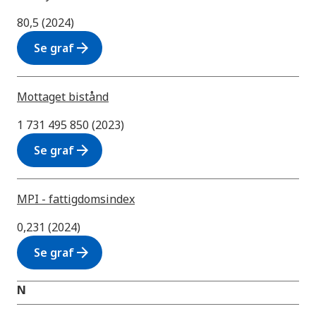
80,5 (2024)
arrow_forward
Se graf
Mottaget bistånd
1 731 495 850 (2023)
arrow_forward
Se graf
MPI - fattigdomsindex
0,231 (2024)
arrow_forward
Se graf
N