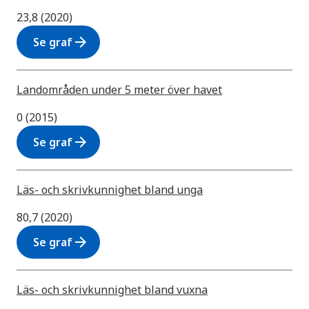
23,8 (2020)
arrow_forward
Se graf
Landområden under 5 meter över havet
0 (2015)
arrow_forward
Se graf
Läs- och skrivkunnighet bland unga
80,7 (2020)
arrow_forward
Se graf
Läs- och skrivkunnighet bland vuxna