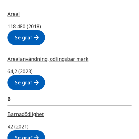
Areal
118 480 (2018)
arrow_forward
Se graf
Arealanvändning, odlingsbar mark
64,2 (2023)
arrow_forward
Se graf
B
Barnadödlighet
42 (2021)
arrow_forward
Se graf