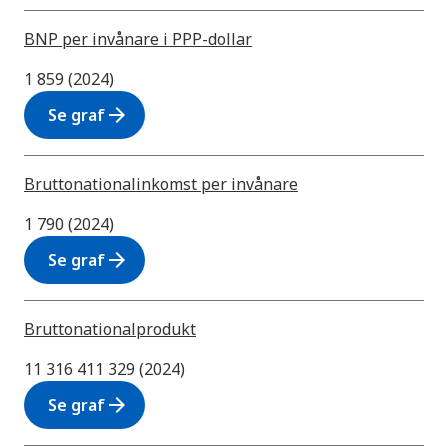
BNP per invånare i PPP-dollar
1 859 (2024)
arrow_forward
Se graf
Bruttonationalinkomst per invånare
1 790 (2024)
arrow_forward
Se graf
Bruttonationalprodukt
11 316 411 329 (2024)
arrow_forward
Se graf