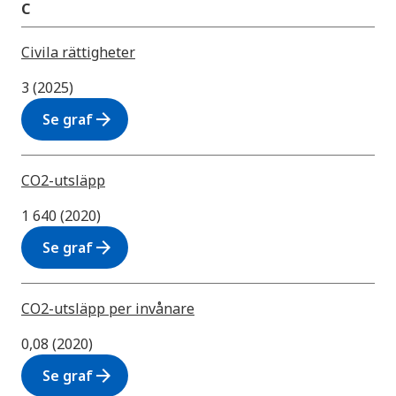
C
Civila rättigheter
3 (2025)
arrow_forward
Se graf
CO2-utsläpp
1 640 (2020)
arrow_forward
Se graf
CO2-utsläpp per invånare
0,08 (2020)
arrow_forward
Se graf