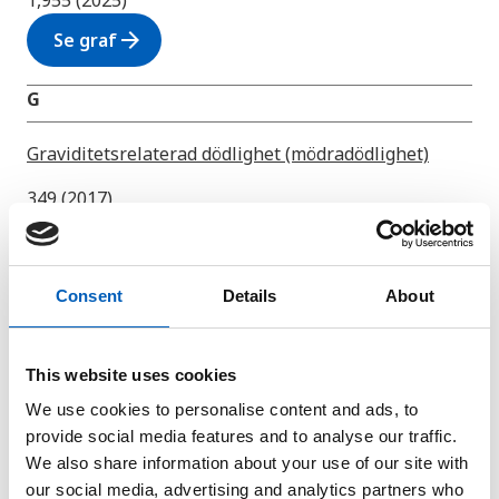
1,955 (2025)
arrow_forward
Se graf
G
Graviditetsrelaterad dödlighet (mödradödlighet)
349 (2017)
arrow_forward
Se graf
H
Consent
Details
About
HDI - index för mänsklig utveckling
This website uses cookies
0,517 (2023)
We use cookies to personalise content and ads, to
arrow_forward
Se graf
provide social media features and to analyse our traffic.
We also share information about your use of our site with
our social media, advertising and analytics partners who
I