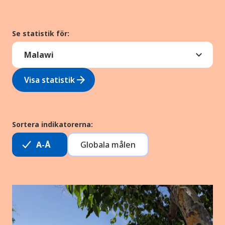
Se statistik för:
arrow_forward
Visa statistik
Sortera indikatorerna:
A-Å
Globala målen