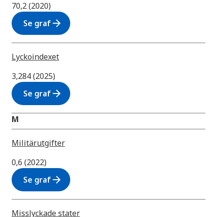
70,2 (2020)
arrow_forward
Se graf
Lyckoindexet
3,284 (2025)
arrow_forward
Se graf
M
Militärutgifter
0,6 (2022)
arrow_forward
Se graf
Misslyckade stater