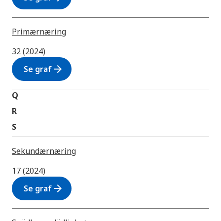
Primærnæring
32 (2024)
arrow_forward
Se graf
Q
R
S
Sekundærnæring
17 (2024)
arrow_forward
Se graf