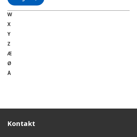
W
X
Y
Z
Æ
Ø
Å
Kontakt