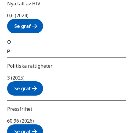
Nya fall av HIV
0,6 (2024)
arrow_forward
Se graf
O
P
Politiska rättigheter
3 (2025)
arrow_forward
Se graf
Pressfrihet
60,96 (2026)
arrow_forward
Se graf