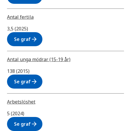
Antal fertila
3,5 (2025)
arrow_forward
Se graf
Antal unga mödrar (15-19 år)
138 (2015)
arrow_forward
Se graf
Arbetslöshet
5 (2024)
arrow_forward
Se graf