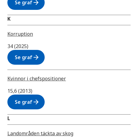
arrow_forward
Se graf
K
Korruption
34 (2025)
arrow_forward
Se graf
Kvinnor i chefspositioner
15,6 (2013)
arrow_forward
Se graf
L
Landområden täckta av skog