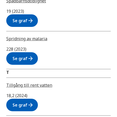
Spädbarnsdödlighet
19 (2023)
arrow_forward
Se graf
Spridning av malaria
228 (2023)
arrow_forward
Se graf
T
Tillgång till rent vatten
18,2 (2024)
arrow_forward
Se graf