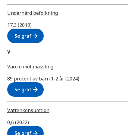
Undernärd befolkning
17,3 (2019)
arrow_forward
Se graf
V
Vaccin mot mässling
89 procent av barn 1-2 år (2024)
arrow_forward
Se graf
Vattenkonsumtion
0,6 (2022)
arrow_forward
Se graf