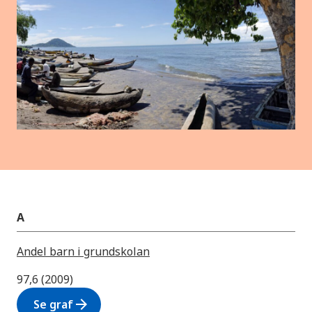
A
Andel barn i grundskolan
97,6 (2009)
arrow_forward
Se graf