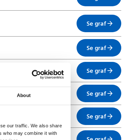
Se graf
arrow_forward
Se graf
arrow_forward
Se graf
arrow_forward
Se graf
arrow_forward
About
Se graf
arrow_forward
se our traffic. We also share
ers who may combine it with
Se graf
arrow_forward