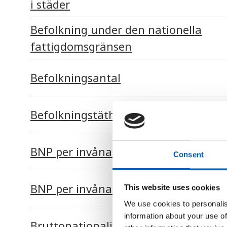
i städer
Befolkning under den nationella
fattigdomsgränsen
Befolkningsantal
Befolkningstäthet
BNP per invånare
Consent
BNP per invånare i PPP-dollar
This website uses cookies
We use cookies to personalis
information about your use of
Bruttonationalinkomst per invånare