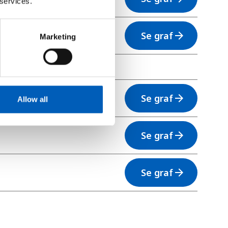
 services.
Se graf
arrow_forward
Marketing
Se graf
arrow_forward
Allow all
Se graf
arrow_forward
Se graf
arrow_forward