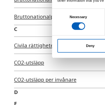
other information that you’ve
C
Bruttonationalprodukt
Necessary
o
n
C
s
e
n
Civila rättigheter
t
Deny
S
e
CO2-utsläpp
l
e
c
CO2-utsläpp per invånare
t
i
o
D
n
E