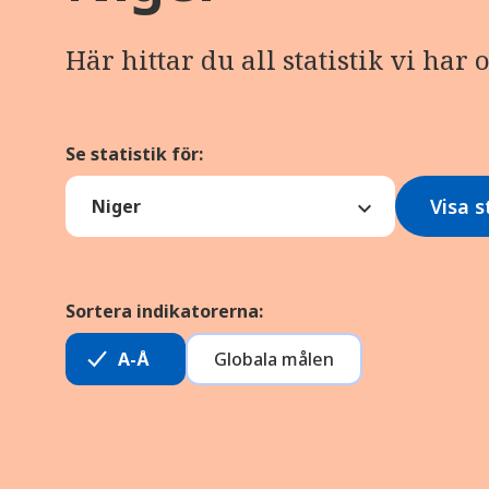
Här hittar du all statistik vi har 
Se statistik för:
Visa s
Sortera indikatorerna:
A-Å
Globala målen