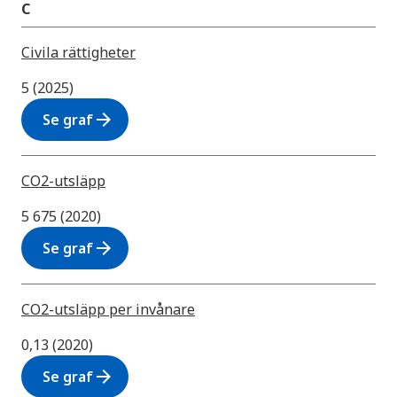
C
Civila rättigheter
5 (2025)
arrow_forward
Se graf
CO2-utsläpp
5 675 (2020)
arrow_forward
Se graf
CO2-utsläpp per invånare
0,13 (2020)
arrow_forward
Se graf