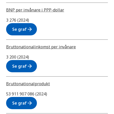
BNP per invånare i PPP-dollar
3 276 (2024)
arrow_forward
Se graf
Bruttonationalinkomst per invånare
3 200 (2024)
arrow_forward
Se graf
Bruttonationalprodukt
53 911 907 086 (2024)
arrow_forward
Se graf