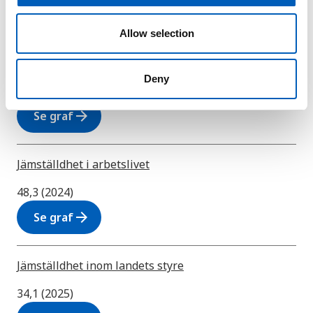
J
o
n
Allow selection
Jämställdhet - Index för skevfördelning mellan
könen
Deny
0,524 (2023)
arrow_forward
Se graf
Jämställdhet i arbetslivet
48,3 (2024)
arrow_forward
Se graf
Jämställdhet inom landets styre
34,1 (2025)