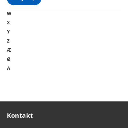
W
X
Y
Z
Æ
Ø
Å
Kontakt