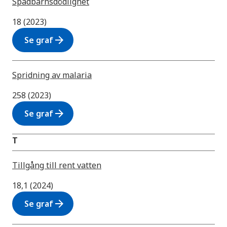
Spädbarnsdödlighet
18 (2023)
arrow_forward
Se graf
Spridning av malaria
258 (2023)
arrow_forward
Se graf
T
Tillgång till rent vatten
18,1 (2024)
arrow_forward
Se graf