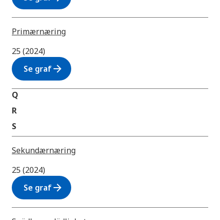
Primærnæring
25 (2024)
arrow_forward
Se graf
Q
R
S
Sekundærnæring
25 (2024)
arrow_forward
Se graf