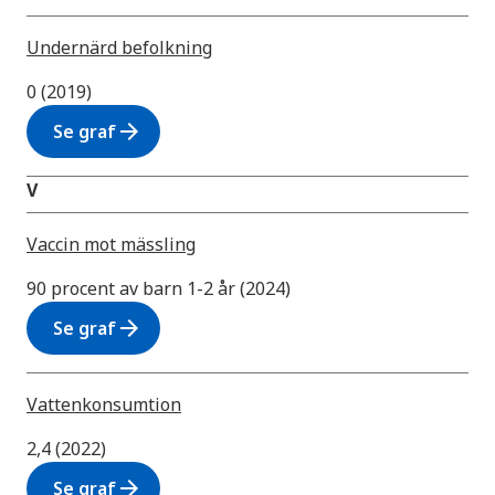
Undernärd befolkning
0 (2019)
arrow_forward
Se graf
V
Vaccin mot mässling
90 procent av barn 1-2 år (2024)
arrow_forward
Se graf
Vattenkonsumtion
2,4 (2022)
arrow_forward
Se graf