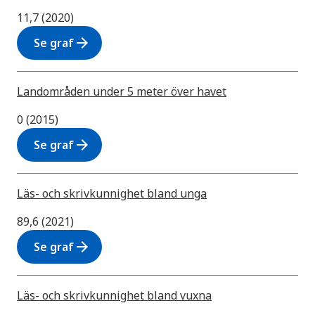
11,7 (2020)
arrow_forward
Se graf
Landområden under 5 meter över havet
0 (2015)
arrow_forward
Se graf
Läs- och skrivkunnighet bland unga
89,6 (2021)
arrow_forward
Se graf
Läs- och skrivkunnighet bland vuxna