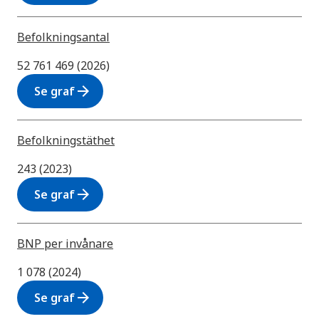
Befolkningsantal
52 761 469 (2026)
arrow_forward
Se graf
Befolkningstäthet
243 (2023)
arrow_forward
Se graf
BNP per invånare
1 078 (2024)
arrow_forward
Se graf