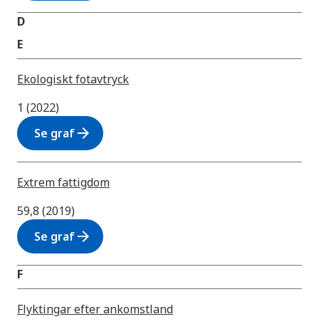
D
E
Ekologiskt fotavtryck
1 (2022)
arrow_forward
Se graf
Extrem fattigdom
59,8 (2019)
arrow_forward
Se graf
F
Flyktingar efter ankomstland