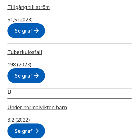
Tillgång till ström
51,5 (2023)
arrow_forward
Se graf
Tuberkulosfall
198 (2023)
arrow_forward
Se graf
U
Under normalvikten barn
3,2 (2022)
arrow_forward
Se graf