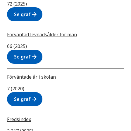
72 (2025)
arrow_forward
Se graf
Förväntad levnadsålder för män
66 (2025)
arrow_forward
Se graf
Förväntade år i skolan
7 (2020)
arrow_forward
Se graf
Fredsindex