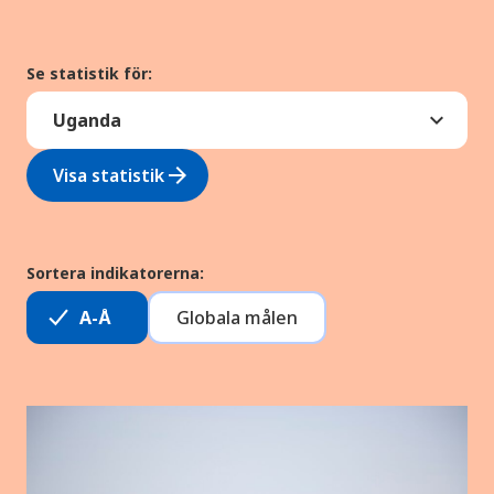
Se statistik för:
arrow_forward
Visa statistik
Sortera indikatorerna:
A-Å
Globala målen