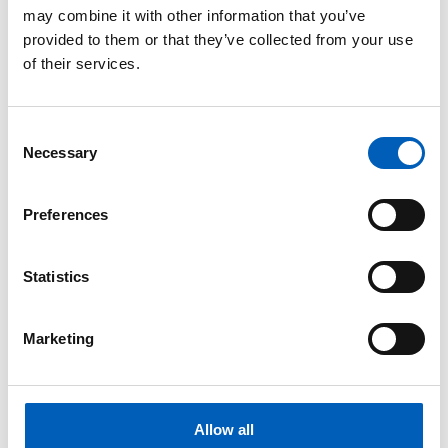
may combine it with other information that you’ve
provided to them or that they’ve collected from your use
IHDI - avslöjar skillnader
of their services.
0,4 (2023)
arrow_forward
Se graf
C
Necessary
o
n
Internetanvändare
s
Preferences
e
15,3 (2023)
n
arrow_forward
Se graf
t
Statistics
S
e
Internflyktingar
Marketing
l
e
1 700 (2024)
c
arrow_forward
Se graf
t
Allow all
i