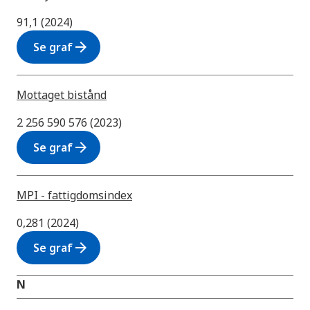
91,1 (2024)
arrow_forward
Se graf
Mottaget bistånd
2 256 590 576 (2023)
arrow_forward
Se graf
MPI - fattigdomsindex
0,281 (2024)
arrow_forward
Se graf
N