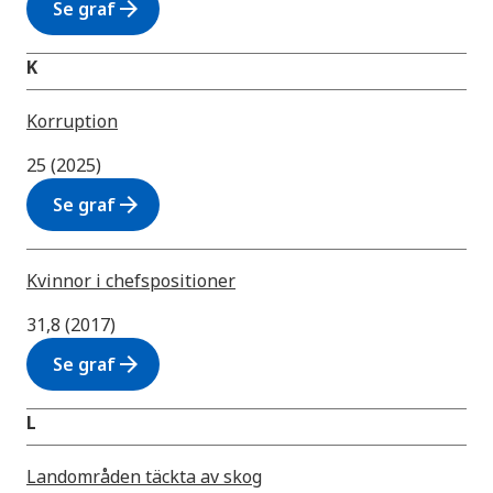
arrow_forward
Se graf
K
Korruption
25 (2025)
arrow_forward
Se graf
Kvinnor i chefspositioner
31,8 (2017)
arrow_forward
Se graf
L
Landområden täckta av skog