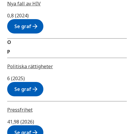
Nya fall av HIV
0,8 (2024)
arrow_forward
Se graf
O
P
Politiska rättigheter
6 (2025)
arrow_forward
Se graf
Pressfrihet
41,98 (2026)
arrow_forward
Se graf