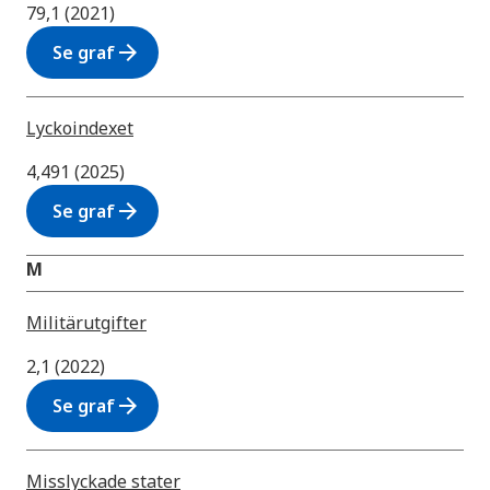
79,1 (2021)
arrow_forward
Se graf
Lyckoindexet
4,491 (2025)
arrow_forward
Se graf
M
Militärutgifter
2,1 (2022)
arrow_forward
Se graf
Misslyckade stater