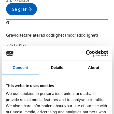
2,217 (2025)
arrow_forward
Se graf
G
Graviditetsrelaterad dödlighet (mödradödlighet)
375 (2017)
arrow_forward
Se graf
H
Consent
Details
About
HDI - index för mänsklig utveckling
This website uses cookies
0,582 (2023)
We use cookies to personalise content and ads, to
arrow_forward
Se graf
provide social media features and to analyse our traffic.
We also share information about your use of our site with
our social media, advertising and analytics partners who
I