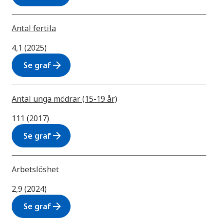
Antal fertila
4,1 (2025)
arrow_forward
Se graf
Antal unga mödrar (15-19 år)
111 (2017)
arrow_forward
Se graf
Arbetslöshet
2,9 (2024)
arrow_forward
Se graf