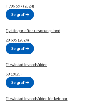
1 796 597 (2024)
arrow_forward
Se graf
Flyktingar efter ursprungsland
28 695 (2024)
arrow_forward
Se graf
Förväntad levnadsålder
69 (2025)
arrow_forward
Se graf
Förväntad levnadsålder för kvinnor