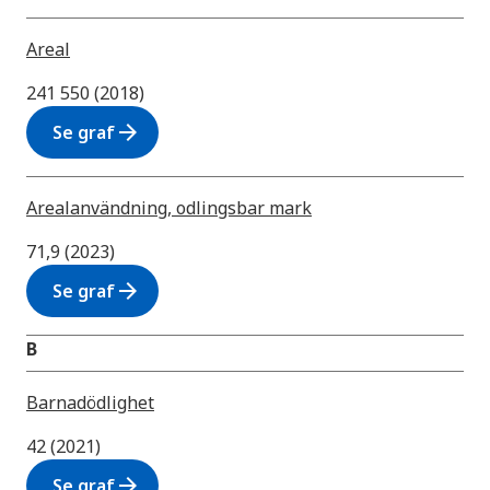
Areal
241 550 (2018)
arrow_forward
Se graf
Arealanvändning, odlingsbar mark
71,9 (2023)
arrow_forward
Se graf
B
Barnadödlighet
42 (2021)
arrow_forward
Se graf